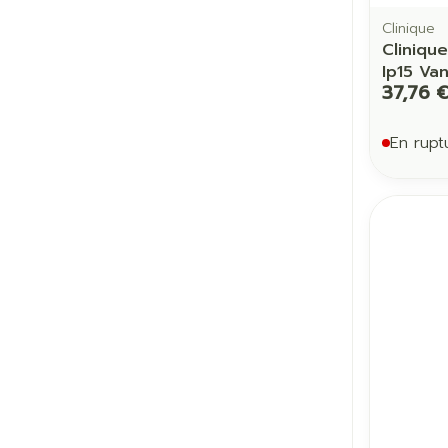
Clinique
Cliniqu
Ip15 Van
37,76 
En rupt