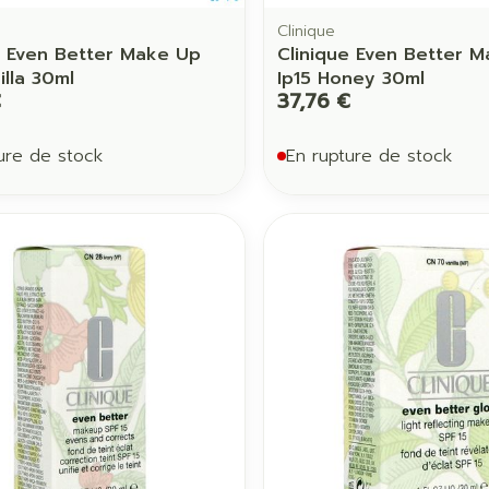
Clinique
e Even Better Make Up
Clinique Even Better 
illa 30ml
Ip15 Honey 30ml
€
37,76 €
ure de stock
En rupture de stock