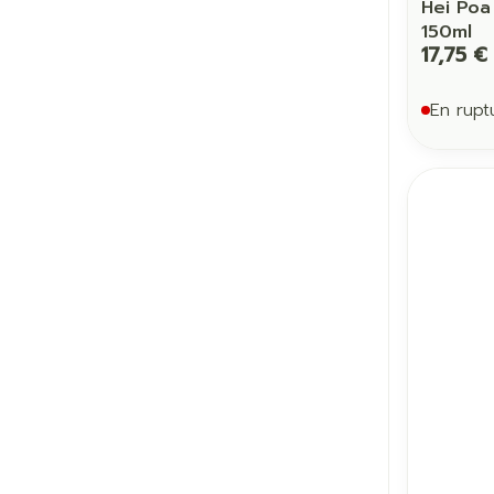
Hei Poa
150ml
17,75 €
En rupt