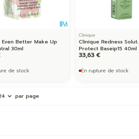
Clinique
e Even Better Make Up
Clinique Redness Solut.
utral 30ml
Protect Baseip15 40ml
€
33,63 €
ure de stock
En rupture de stock
par page