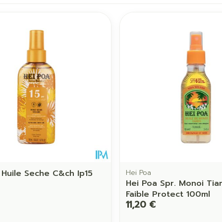
juster les valeurs minimales et maximales du prix.
 Huile Seche C&ch Ip15
Hei Poa
Hei Poa Spr. Monoi Tia
Faible Protect 100ml
11,20 €