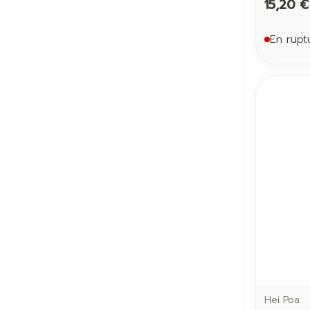
15,20 €
En rupt
Hei Poa