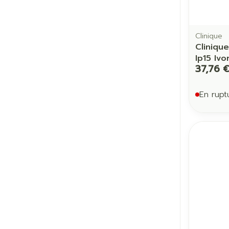
Clinique
Cliniqu
Ip15 Ivo
37,76 
En rupt