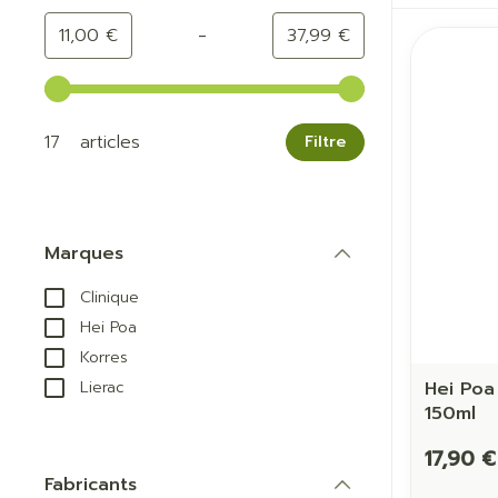
-
Valeur minimale
Valeur maximale
11,00 €
37,99 €
Utilisez les touches fléchées gauche et droite pour a
17 articles
Filtre
Marques
filter
Clinique
Hei Poa
Korres
Hei Poa
Lierac
150ml
17,90 €
Fabricants