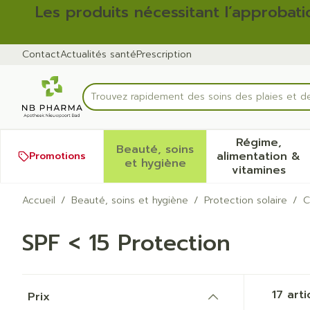
Aller au contenu
Diapositive 1 de 2
Les produits nécessitant l’approbati
Contact
Actualités santé
Prescription
Trouvez rapidement des soins des plaies et 
Rechercher
Régime,
Beauté, soins
alimentation &
Promotions
Afficher le sous-menu pour
Afficher
et hygiène
vitamines
Accueil
/
Beauté, soins et hygiène
/
Protection solaire
/
C
SPF < 15 Protection
Passer à la liste des produits
17
arti
Prix
filter