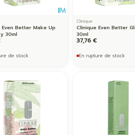
Clinique
e Even Better Make Up
Clinique Even Better G
ry 30ml
30ml
€
37,76 €
ure de stock
En rupture de stock