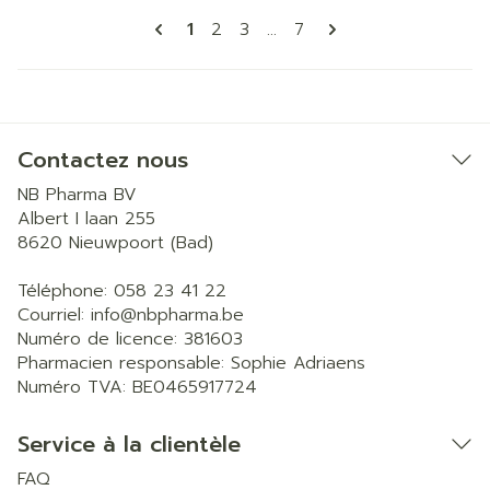
Pages
Vous lisez actuellement la page
Page
Page
Page
1
2
3
...
7
Contactez nous
NB Pharma BV
Albert I laan 255
8620
Nieuwpoort (Bad)
Téléphone:
058 23 41 22
Courriel:
info@
nbpharma.be
Numéro de licence:
381603
Pharmacien responsable:
Sophie Adriaens
Numéro TVA:
BE0465917724
Service à la clientèle
FAQ