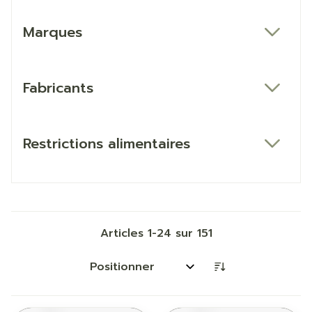
Marques
filter
Fabricants
filter
Restrictions alimentaires
filter
Articles
1
-
24
sur
151
Trier par: