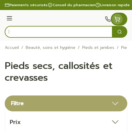
Aller au contenu
Paiements sécurisés
Conseil du pharmacien
Livraison rapide
Menu
Cherc
Rechercher
Accueil
/
Beauté, soins et hygiène
/
Pieds et jambes
/
Pieds
Pieds secs, callosités et
crevasses
Filtre
Passer à la liste des produits
Prix
filter