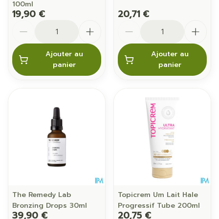
100ml
19,90 €
20,71 €
Quantité
Quantité
Ajouter au
Ajouter au
panier
panier
The Remedy Lab
Topicrem Um Lait Hale
Bronzing Drops 30ml
Progressif Tube 200ml
39,90 €
20,75 €