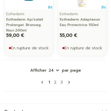
Esthederm
Esthederm
Esthederm Ap/soleil
Esthederm Adaptasun
Prolongat. Bronzag.
Eau Protectrice 150ml
Nacr.200ml
59,00 €
55,00 €
En rupture de stock
En rupture de stock
Afficher
par page
Pages
Vous lisez actuellement la pa
Page
Page
1
2
3