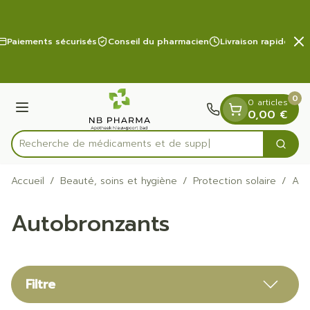
Diapositive 2 de 2
Aller au contenu
Paiements sécurisés
Conseil du pharmacien
Livraison rapide
0
0 articles
Menu
0,00 €
Recherche de médi
Cherc
Rechercher
Accueil
/
Beauté, soins et hygiène
/
Protection solaire
/
Aut
Autobronzants
Filtre