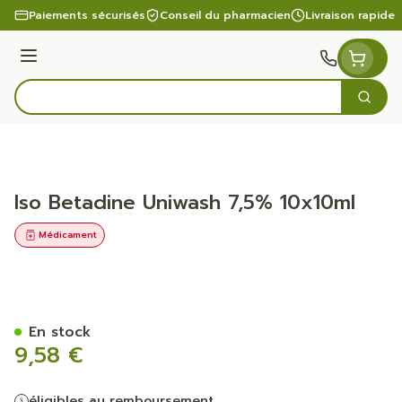
Aller au contenu
Paiements sécurisés
Conseil du pharmacien
Livraison rapide
Menu
Cherc
Rechercher
Iso Betadine Uniwash 7,5% 10x10ml
Médicament
Iso Betadine Uniwash 7,5%
En stock
9,58 €
éligibles au remboursement