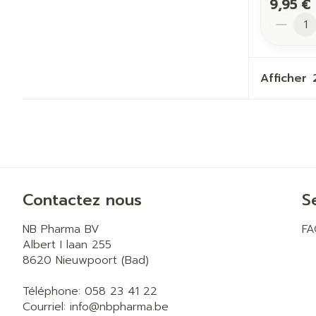
9,95 €
Quantit
Afficher
Contactez nous
S
NB Pharma BV
F
Albert I laan 255
8620
Nieuwpoort (Bad)
Téléphone:
058 23 41 22
Courriel:
info@
nbpharma.be