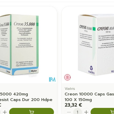
juster les valeurs minimales et maximales du prix.
ament
Médicament
Viatris
35000 420mg
Creon 10000 Caps Gast
esist Caps Dur 200 Hdpe
100 X 150mg
€
23,32 €
é
Quantité