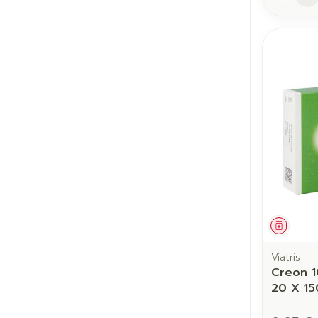
Médic
Viatris
Creon 1
20 X 1