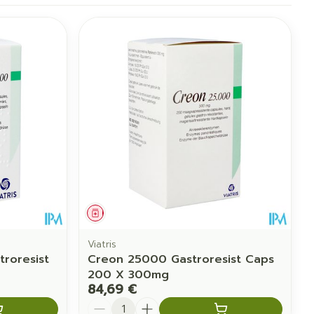
Médicament
Viatris
roresist
Creon 25000 Gastroresist Caps
200 X 300mg
84,69 €
Quantité