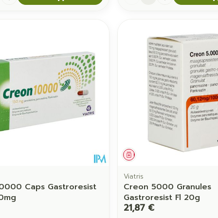
ament
Médicament
Viatris
0000 Caps Gastroresist
Creon 5000 Granules
50mg
Gastroresist Fl 20g
21,87 €