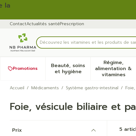
Aller au contenu
Diapositive 2 de 2
Contact
Actualités santé
Prescription
Découvrez les vitamines et les produits de sa
Rechercher
Régime,
Beauté, soins
alimentation &
Promotions
Afficher le sous-menu pour
Afficher
et hygiène
vitamines
Accueil
/
Médicaments
/
Système gastro-intestinal
/
Foie,
Foie, vésicule biliaire et p
Passer à la liste des produits
5
artic
Prix
filter