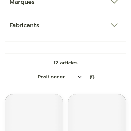
Marques
filter
Fabricants
filter
12
articles
Trier par: