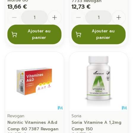
Morue 60
7733 Revogan
13,66 €
12,73 €
Quantité
Quantité
Ajouter au
Ajouter au
panier
panier
Revogan
Soria
Nutritic Vitamines A&d
Soria Vitamine A 1,2mg
Comp 60 7387 Revogan
Comp 150