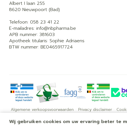
Albert I laan 255
8620
Nieuwpoort (Bad)
Telefoon:
058 23 41 22
E-mailadres:
info@
nbpharma.be
APB nummer:
381603
Apotheek titularis:
Sophie Adriaens
BTW nummer:
BE0465917724
Algemene verkoopsvoorwaarden
Privacy disclaimer
Cook
Wij gebruiken cookies om uw ervaring beter te 