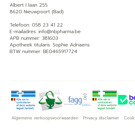
Albert I laan 255
8620
Nieuwpoort (Bad)
Telefoon:
058 23 41 22
E-mailadres:
info@
nbpharma.be
APB nummer:
381603
Apotheek titularis:
Sophie Adriaens
BTW nummer:
BE0465917724
Algemene verkoopsvoorwaarden
Privacy disclaimer
Cook