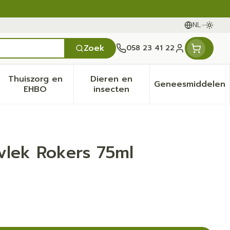
NL
Oversc
Talen
Zoek
058 23 41 22
Klant menu
Thuiszorg en
Dieren en
Geneesmiddelen
en categorie
it 50+ categorie
menu voor Natuur geneeskunde categorie
Toon submenu voor Thuiszorg en EHBO categ
Toon submenu voor Dieren 
Toon sub
EHBO
insecten
vlek Rokers 75ml