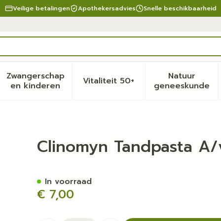
Veilige betalingen
Apothekersadvies
Snelle beschikbaarheid
Zwangerschap
Natuur
Vitaliteit 50+
eid, verzorging en hygiëne categorie
menu voor Dieet, voeding en vitamines categorie
Toon submenu voor Zwangerschap en kinder
Toon submenu voor Vitalite
Toon sub
en kinderen
geneeskunde
k Rokers 75ml
Clinomyn Tandpasta A/
In voorraad
€ 7,00